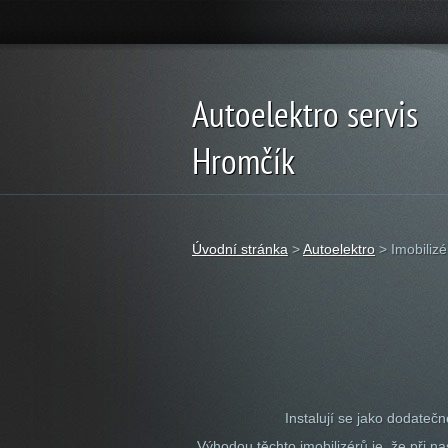
Autoelektro servis
Hromčík
Úvodní stránka
>
Autoelektro
>
Imobilizé
Instalují se jako dodate
Výhodou těchto imobilizérů je, že při n