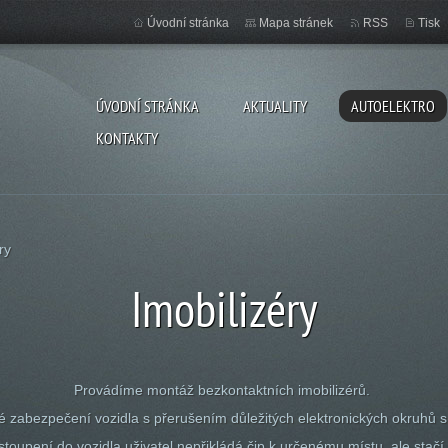
Úvodní stránka
Mapa stránek
RSS
Tisk
ÚVODNÍ STRÁNKA
AKTUALITY
AUTOELEKTRO
KONTAKTY
ry
Imobilizéry
Provádíme montáž bezkontaktních imobilizérů.
čné zabezpečení vozidla s přerušením důležitých elektronických okruhů
astoupení do vozidla uživatel nepřikládá čip k určenému místu, ale stačí