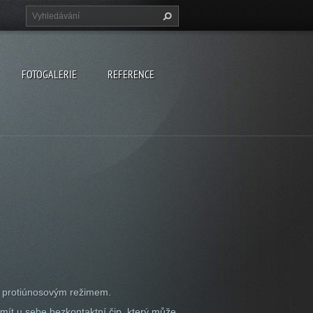
FOTOGALERIE
REFERENCE
 s protiúnosovým režimem.
 mít u sebe bezkontaktní čip, který může