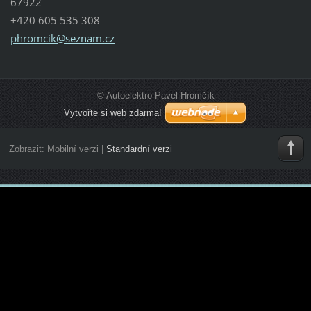
67922
+420 605 535 308
phromcik
@seznam.
cz
© Autoelektro Pavel Hromčík
Vytvořte si web zdarma!
Zobrazit:
Mobilní verzi
|
Standardní verzi