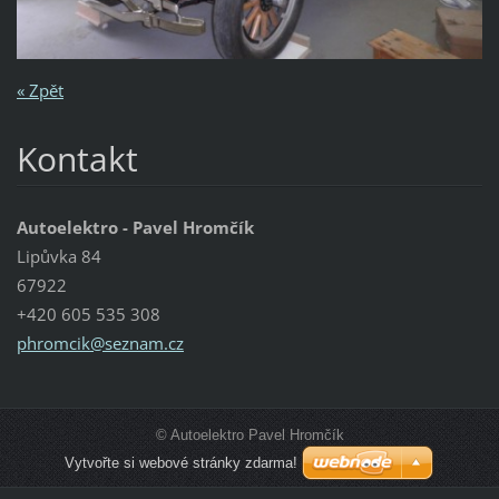
« Zpět
Kontakt
Autoelektro - Pavel Hromčík
Lipůvka 84
67922
+420 605 535 308
phromcik
@seznam.
cz
© Autoelektro Pavel Hromčík
Vytvořte si webové stránky zdarma!